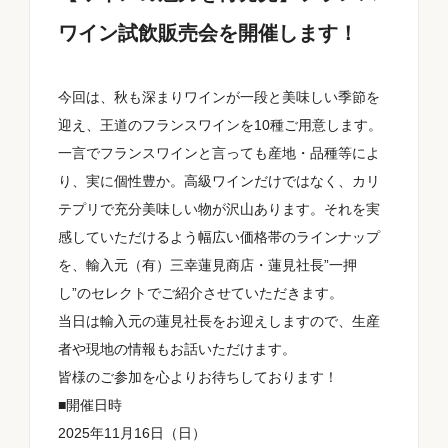
ワイン試飲販売会を開催します！
地域
今回は、秋も深まりワインが一段と美味しい季節を
迎え、王道のフランスワインを10種ご用意します。
品種
一言でフランスワインと言っても産地・品種等によ
り、実に個性豊か。高級ワインだけではなく、カリ
テプリで充分美味しい物が沢山あります。それを実
感していただけるよう幅広い価格帯のラインナップ
サイズ
を、輸入元（有）三幸蓮見商店・蓮見社長”一押
し”のセレクトでご紹介させていただきます。
当日は輸入元の蓮見社長をお迎えしますので、生産
シチュエーション
者や現地の情報もお話いただけます。
皆様のご参加を心よりお待ちしております！
■開催日時
2025年11月16日（日）
料理