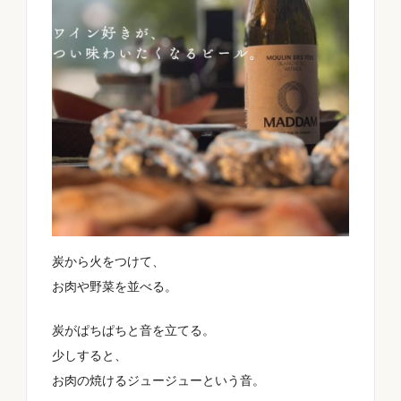
地域
品種
サイズ
炭から火をつけて、
お肉や野菜を並べる。
シチュエーション
炭がぱちぱちと音を立てる。
少しすると、
お肉の焼けるジュージューという音。
料理