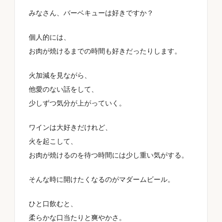
みなさん、バーベキューは好きですか？
個人的には、
認証
お肉が焼けるまでの時間も好きだったりします。
火加減を見ながら、
他愛のない話をして、
味わい
少しずつ気分が上がっていく。
ワインは大好きだけれど、
火を起こして、
お買い得情報
お肉が焼けるのを待つ時間には少し重い気がする。
そんな時に開けたくなるのがマダームビール。
ひと口飲むと、
柔らかな口当たりと爽やかさ。
リセット