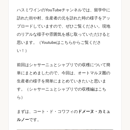
ハスミワインのYouTubeチャンネルでは、留学中に
地域
訪れた街や村、生産者の元を訪れた時の様子をアッ
プロードしていますので、ぜひご覧ください。現地
のリアルな様子や雰囲気を感じ取っていただけると
思います。（
Youtubeはこちらからご覧くださ
品種
い！
）
前回はシャサーニュとシャブリでの収穫について簡
サイズ
単にまとめましたので、今回は、オートマルヌ圏の
生産者の様子を簡単にまとめていきたいと思いま
す。（
シャサーニュとシャブリでの収穫編はこち
ら
）
シチュエーション
まずは、コート・ド・コワフィの
ドメーヌ・カミュ
ルノー
です。
料理