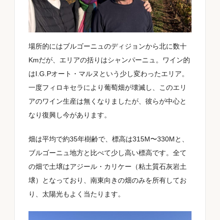
場所的にはブルゴーニュのディジョンから北に数十
Kmだが、エリアの括りはシャンパーニュ。ワイン的
はI.G.Pオート・マルヌという少し変わったエリア。
一度フィロキセラにより葡萄畑が壊滅し、このエリ
アのワイン生産は無くなりましたが、彼らが中心と
なり復興し今があります。
畑は平均で約35年樹齢で、標高は315M〜330Mと、
ブルゴーニュ地方と比べて少し高い標高です。全て
の畑で土壌はアジール・カリケー（粘土質石灰岩土
壌）となっており、南東向きの畑のみを所有してお
り、太陽光もよく当たります。